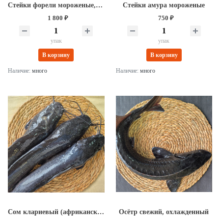
Стейки форели мороженые, потрошённые (упаковка 2 кг)
Стейки амура мороженые
1 800 ₽
750 ₽
упак
упак
В корзину
В корзину
Наличие:
много
Наличие:
много
Сом клариевый (африканский), свежий, охлажденный
Осётр свежий, охлажденный