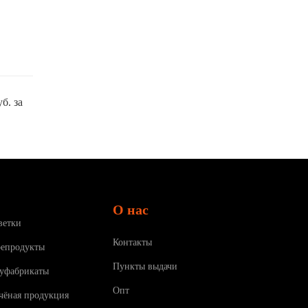
б. за
О нас
ветки
Контакты
епродукты
Пункты выдачи
уфабрикаты
Опт
чёная продукция